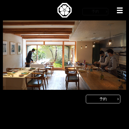
予約
メ
予約