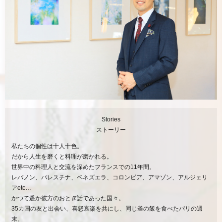
Stories
ストーリー
私たちの個性は十人十色。
だから人生を磨くと料理が磨かれる。
世界中の料理人と交流を深めたフランスでの11年間。
レバノン、パレスチナ、ベネズエラ、コロンビア、アマゾン、アルジェリ
アetc…
かつて遥か彼方のおとぎ話であった国々。
35カ国の友と出会い、喜怒哀楽を共にし、同じ釜の飯を食べたパリの週
末。