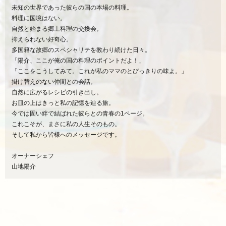
未知の世界であった彼らの国の本場の料理。
料理に国境はない。
自然と始まる郷土料理の交換会。
抑えられない好奇心。
多国籍な故郷のスペシャリテを教わり続けた日々。
「陽介、ここが俺の国の料理のポイントだよ！」
「ここをこうしてみて。これが私のママのとびっきりの味よ。」
掛け替えのない仲間との会話。
自然に広がるレシピの引き出し。
お皿の上はきっと私の記憶を辿る旅。
今では固い絆で結ばれた彼らとの青春の1ページ。
これこそが、まさに私の人生そのもの。
そして私から皆様へのメッセージです。
オーナーシェフ
山地陽介