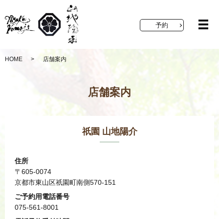
予約
メ
HOME
店舗案内
店舗案内
祇園 山地陽介
住所
〒605-0074
京都市東山区祇園町南側570-151
ご予約用電話番号
075-561-8001