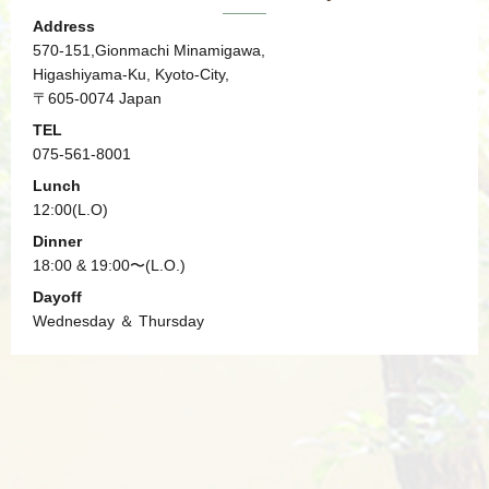
Address
570-151,Gionmachi Minamigawa,
Higashiyama-Ku, Kyoto-City,
〒605-0074 Japan
TEL
075-561-8001
Lunch
12:00(L.O)
Dinner
18:00 & 19:00〜(L.O.)
Dayoff
Wednesday ＆ Thursday